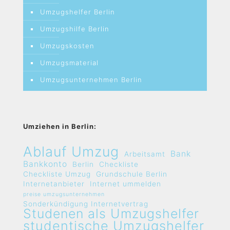
Umzugshelfer Berlin
Umzugshilfe Berlin
Umzugskosten
Umzugsmaterial
Umzugsunternehmen Berlin
Umziehen in Berlin:
Ablauf Umzug
Bank
Arbeitsamt
Bankkonto
Berlin
Checkliste
Checkliste Umzug
Grundschule Berlin
Internetanbieter
Internet ummelden
preise umzugsunternehmen
Sonderkündigung Internetvertrag
Studenen als Umzugshelfer
studentische Umzugshelfer