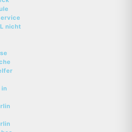
eck
ule
ervice
L nicht
sse
sche
lfer
 in
lin
lin