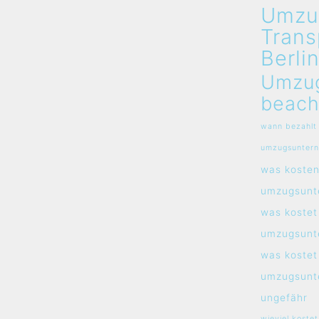
Umzu
Trans
Berli
Umzu
beach
wann bezahlt
umzugsunter
was koste
umzugsunt
was kostet
umzugsunt
was kostet
umzugsunt
ungefähr
wieviel kostet