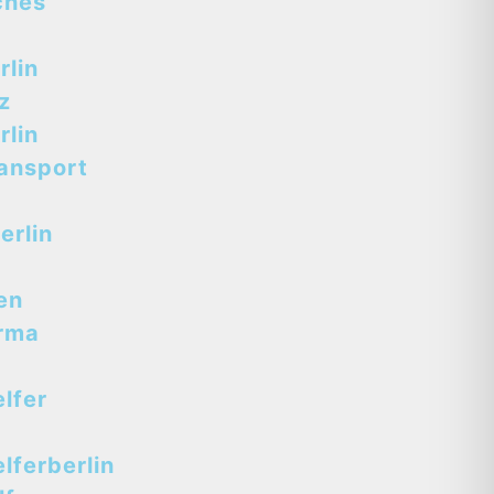
ches
lin
z
lin
ansport
erlin
en
rma
lfer
ferberlin