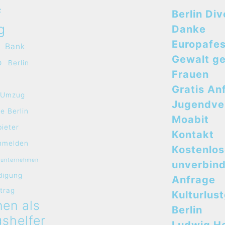
f
Berlin Div
g
Danke
Europafes
Bank
Gewalt g
o
Berlin
Frauen
Gratis An
e Umzug
Jugendve
e Berlin
Moabit
bieter
Kontakt
mmelden
Kostenlo
sunternehmen
unverbind
digung
Anfrage
rtrag
Kulturlus
en als
Berlin
shelfer