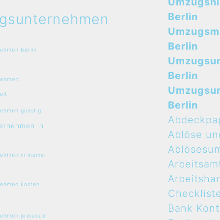
Umzugshi
gsunternehmen
Berlin
Umzugsma
Berlin
ehmen berlin
Umzugsu
Berlin
nehmen
Umzugsu
eit
Berlin
ehmen günstig
Abdeckpa
ernehmen in
Ablöse un
Ablösesu
ehmen in meiner
Arbeitsam
Arbeitsha
ehmen kosten
Checklist
Bank Kon
hmen preisliste