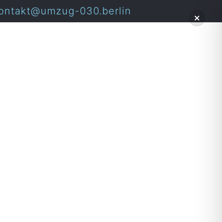
ontakt@umzug-030.berlin
rence-