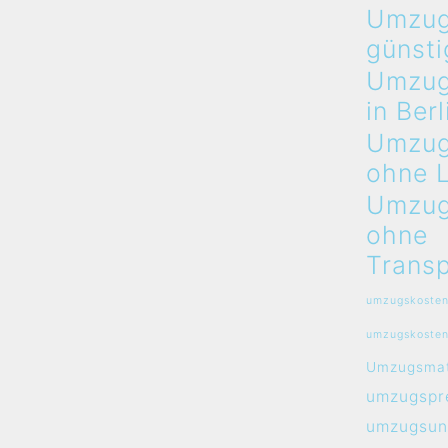
Umzug
günsti
Umzug
in Berl
Umzug
ohne 
Umzug
ohne
Transp
umzugskosten
umzugskosten
Umzugsmat
umzugspre
umzugsun