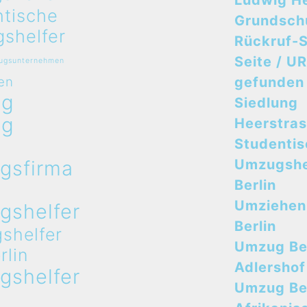
Ludwig H
ntische
Grundsch
shelfer
Rückruf-S
Seite / UR
zugsunternehmen
en
gefunden
ug
Siedlung
ug
Heerstra
n
Studenti
gsfirma
Umzugshe
n
Berlin
Umziehen
gshelfer
Berlin
shelfer
Umzug Ber
rlin
Adlershof
gshelfer
Umzug Ber
n