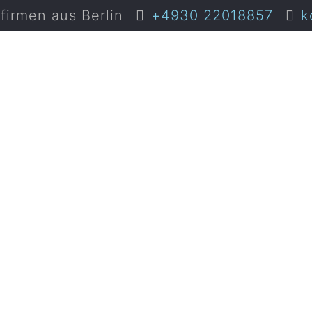
irmen aus Berlin
+4930 22018857
k
tact_Confe