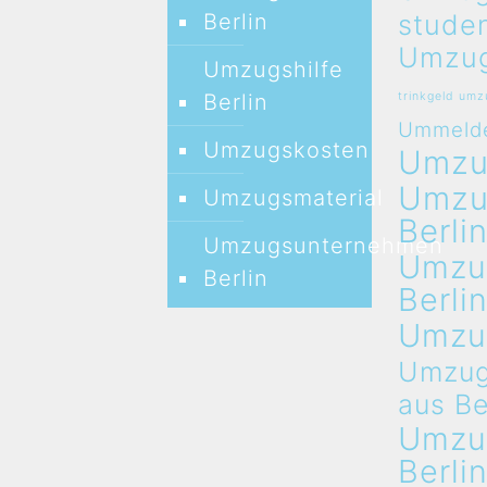
stude
Berlin
Umzug
Umzugshilfe
Berlin
trinkgeld um
Ummeld
Umzugskosten
Umz
Umz
Umzugsmaterial
Berli
Umzugsunternehmen
Umzu
Berlin
Berli
Umzu
Umzug
aus Be
Umzu
Berli