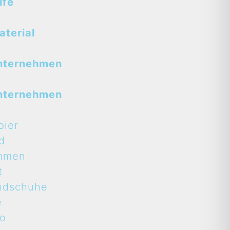
lfe
terial
nternehmen
nternehmen
pier
d
mmen
t
ndschuhe
e
to