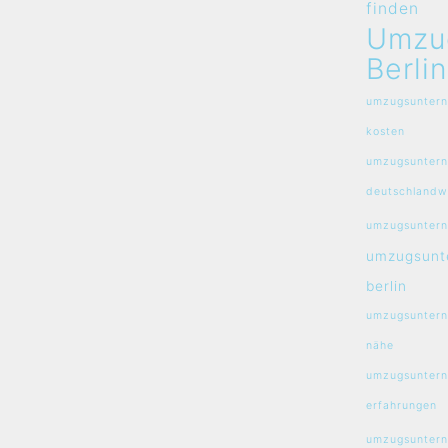
finden
Umzu
Berlin
umzugsuntern
kosten
umzugsunter
deutschlandw
umzugsuntern
umzugsunt
berlin
umzugsuntern
nähe
umzugsuntern
erfahrungen
umzugsunterne