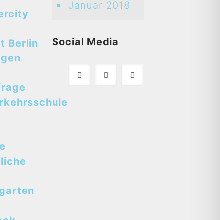
Januar 2018
ercity
Social Media
t Berlin
egen
frage
rkehrsschule
se
liche
tgarten