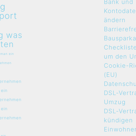
Bank und
g
Kontodat
port
ändern
n
Barrierefr
g was
Bauspark
ten
Checklist
 man ein
um den U
nehmen
Cookie-Ric
n
(EU)
ernehmen
Datensch
 ein
DSL-Vertr
ernehmen
Umzug
 ein
DSL-Vertr
ernehmen
kündigen
Einwohne
 ein