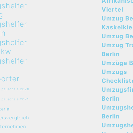
Afrikanis
shelfer
Viertel
g
Umzug Ber
shelfer
Kaskelkie
in
Umzug Ber
shelfer
Umzug Tr
Lkw
Berlin
shelfer
Umzüge B
Umzugs
orter
Checklist
Umzugsfi
 pauschale 2020
Berlin
 pauschale 2021
Umzugshe
erial
Berlin
isvergleich
Umzugshel
ternehmen