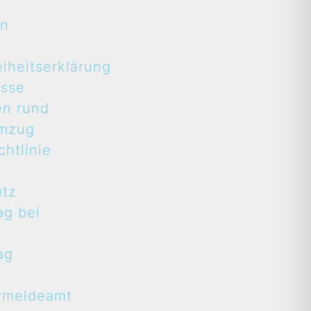
en
eiheitserklärung
asse
en rund
mzug
htlinie
utz
ag bei
ag
rmeldeamt